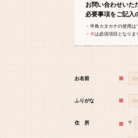
お問い合わせいた
必要事項をご記入
・半角カタカナの使用は
・
※
は必須項目となりま
※
お名前
※
ふりがな
住 所
〒
※